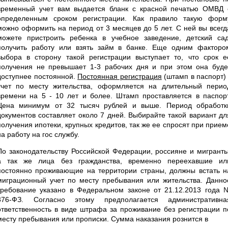
временный учет вам выдается бланк с красной печатью ОМВД 
определенным сроком регистрации. Как правило такую форм
можно оформить на период от 3 месяцев до 5 лет. С ней вы всегд
можете пристроить ребенка в учебное заведение, детский сад
получить работу или взять займ в банке. Еще одним факторо
выбора в сторону такой регистрации выступает то, что срок е
получения не превышает 1-3 рабочих дня и при этом она буде
доступнее постоянной.
Постоянная регистрация
(штамп в паспорт) 
учет по месту жительства, оформляется на длительный перио
времени на 5 - 10 лет и более. Штамп проставляется в паспорт
Цена минимум от 32 тысяч рублей и выше. Период обработк
документов составляет около 7 дней. Выбирайте такой вариант дл
получения ипотеки, крупных кредитов, так же ее спросят при прием
на работу на гос службу.
По законодательству Российской Федерации, россияне и мигранты
а так же лица без гражданства, временно переехавшие ил
постоянно проживающие на территории страны, должны встать н
миграционный учет по месту пребывания или жительства. Данно
требование указано в Федеральном законе от 21.12.2013 года 
376-ФЗ. Согласно этому предполагается административна
ответственность в виде штрафа за проживание без регистрации п
месту пребывания или прописки. Сумма наказания рознится в