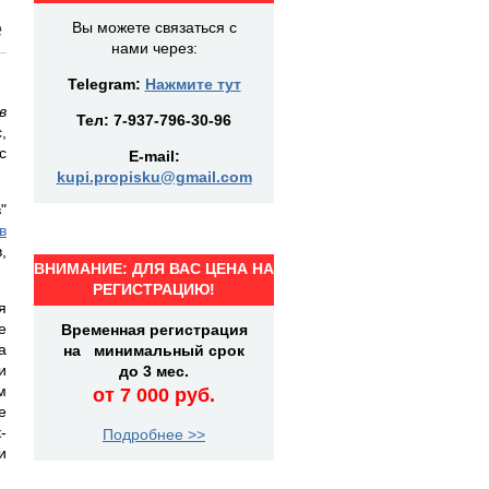
е
Вы можете связаться с
нами через:
Telegram:
Нажмите тут
в
Тел:
7-937-796-30-96
,
с
E-mail:
kupi.propisku@gmail.com
"
в
,
ВНИМАНИЕ: ДЛЯ ВАС ЦЕНА НА
РЕГИСТРАЦИЮ!
я
е
Временная регистрация
а
на минимальный срок
и
до 3 мес.
м
от 7 000 руб.
е
-
Подробнее >>
и