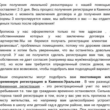
Срок получения
легальной регистрации
с нашей помощью
составляет 2-3 дня. Весь процесс получения регистрации в Каменск
Уральске с момента заключения договора и до получения вам
формы 3 контролируется нами, мы заботимся о вас — вы отдает
деньги только после оформления!
Прописка у нас оформляется только по тем адресам , 
собственниками которых у нас заключены договора 
партнерстве.Мы не беремся получать регистрацию клиентам 
"резиновых", проблемных помещениях, потому что дорожим свои
именем и хотим быть уверенными, что вы останетесь довольн
услугой. У нас не получится сделать регистрацию вам там, гд
собственник не дает согласия (например ваш муж/жена/родственни
итп), но если вам требуется определенный список домов, м
сделаем все возможное, чтобы подобрать вам подходящий вариант.
Наши специалисты могут подобрать вам
постоянную ил
временную регистрацию в Каменск-Уральске
. В чем разница
Временная регистрация
- это регистрационный учет по мест
пребывания т.е. там где гражданин временно остановился. Сильна
сторона такой регистрации в том, если у вас уже есть прописка п
месту жительства, но например вам целесообразно устроит
ребенка в школу или детский сад в другом районе, вам не придетс
выписываться с постоянного места жительства. При постановке н