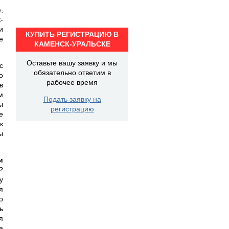
,
-
и
КУПИТЬ РЕГИСТРАЦИЮ В
е
КАМЕНСК-УРАЛЬСКЕ
Оставьте вашу заявку и мы
с
обязательно ответим в
о
рабочее время
в
м
Подать заявку на
ы
регистрацию
е
к
ы
и
?
у
я
о
ь
я
а