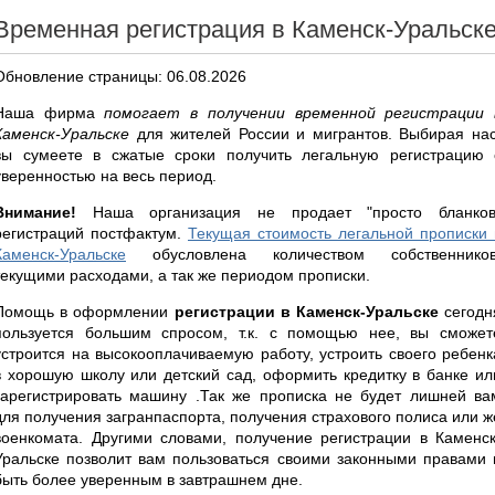
Временная регистрация в Каменск-Уральск
Обновление страницы: 06.08.2026
Наша фирма
помогает в получении временной регистрации 
Каменск-Уральске
для жителей России и мигрантов. Выбирая нас
вы сумеете в сжатые сроки получить легальную регистрацию 
уверенностью на весь период.
Внимание!
Наша организация не продает "просто бланков
регистраций постфактум.
Текущая стоимость легальной прописки 
Каменск-Уральске
обусловлена количеством собственников
текущими расходами, а так же периодом прописки.
Помощь в оформлении
регистрации в Каменск-Уральске
сегодн
пользуется большим спросом, т.к. с помощью нее, вы сможет
устроится на высокооплачиваемую работу, устроить своего ребенк
в хорошую школу или детский сад, оформить кредитку в банке ил
зарегистрировать машину .Так же прописка не будет лишней ва
для получения загранпаспорта, получения страхового полиса или ж
военкомата. Другими словами, получение регистрации в Каменск
Уральске позволит вам пользоваться своими законными правами 
быть более уверенным в завтрашнем дне.