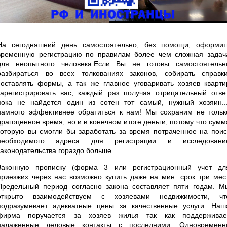
На сегодняшний день самостоятельно, без помощи, оформит
временную регистрацию по правилам более чем сложная задач
для неопытного человека.Если Вы не готовы самостоятельн
разбираться во всех толкованиях законов, собирать справки
составлять формы, а так же главное уговаривать хозяев кварти
зарегистрировать вас, каждый раз получая отрицательный ответ
пока не найдется один из сотен тот самый, нужный хозяин...
намного эффективнее обратиться к нам! Мы сохраним не тольк
драгоценное время, но и в конечном итоге деньги, потому что сумм
которую вы смогли бы заработать за время потраченное на поис
необходимого адреса для регистрации и исследовани
законодательства гораздо больше.
Законную прописку (форма 3 или регистрационный учет дл
приезжих через нас возможно купить даже на мин. срок три мес.
Предельный период согласно закона составляет пяти годам. М
открыто взаимодействуем с хозяевами недвижимости, чт
подразумевает адекватные цены за качественные услуги. Наш
фирма поручается за хозяев жилья так как поддерживае
налаженные деловые контакты с последними. Одновременн